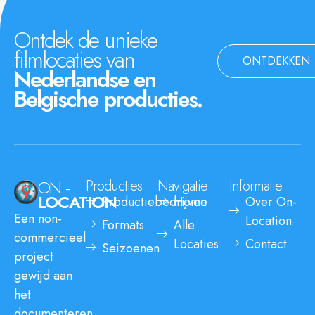
Ontdek de unieke
filmlocaties van
ONTDEKKEN
Nederlandse en
Belgische producties.
ON -
Producties
Navigatie
Informatie
LOCATION
Productiebedrijven
Home
Over On-
Een non-
Location
Formats
Alle
commercieel
Locaties
Contact
Seizoenen
project
gewijd aan
het
documenteren